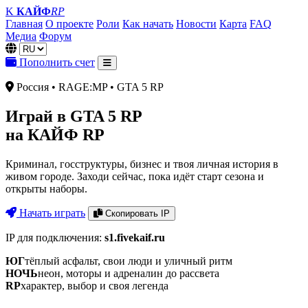
K
КАЙФ
RP
Главная
О проекте
Роли
Как начать
Новости
Карта
FAQ
Медиа
Форум
Язык
Пополнить счет
Россия • RAGE:MP • GTA 5 RP
Играй в GTA 5 RP
на КАЙФ RP
Криминал, госструктуры, бизнес и твоя личная история в
живом городе. Заходи сейчас, пока идёт старт сезона и
открыты наборы.
Начать играть
Скопировать IP
IP для подключения:
s1.fivekaif.ru
ЮГ
тёплый асфальт, свои люди и уличный ритм
НОЧЬ
неон, моторы и адреналин до рассвета
RP
характер, выбор и своя легенда