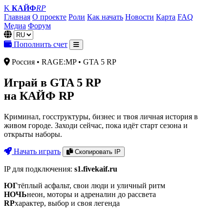
K
КАЙФ
RP
Главная
О проекте
Роли
Как начать
Новости
Карта
FAQ
Медиа
Форум
Язык
Пополнить счет
Россия • RAGE:MP • GTA 5 RP
Играй в GTA 5 RP
на КАЙФ RP
Криминал, госструктуры, бизнес и твоя личная история в
живом городе. Заходи сейчас, пока идёт старт сезона и
открыты наборы.
Начать играть
Скопировать IP
IP для подключения:
s1.fivekaif.ru
ЮГ
тёплый асфальт, свои люди и уличный ритм
НОЧЬ
неон, моторы и адреналин до рассвета
RP
характер, выбор и своя легенда